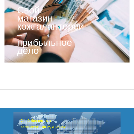
Свой
магазин
кожгалантереи
–
прибыльное
дело
Свой бизнес: как
заработать на аукционах