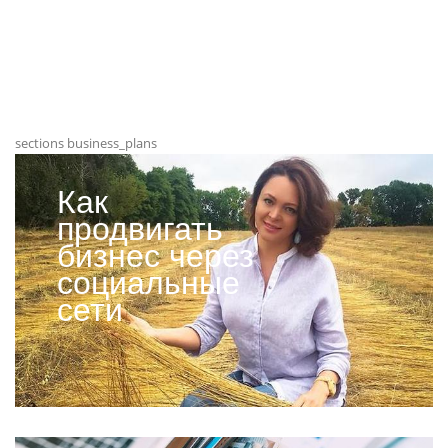
sections business_plans
Как
продвигать
бизнес через
социальные
сети