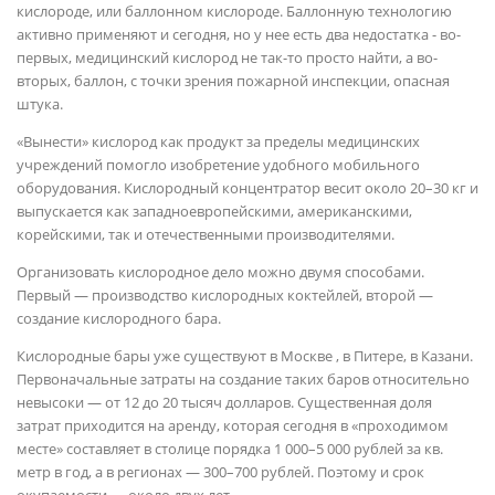
кислороде, или баллонном кислороде. Баллонную технологию
активно применяют и сегодня, но у нее есть два недостатка - во-
первых, медицинский кислород не так-то просто найти, а во-
вторых, баллон, с точки зрения пожарной инспекции, опасная
штука.
«Вынести» кислород как продукт за пределы медицинских
учреждений помогло изобретение удобного мобильного
оборудования. Кислородный концентратор весит около 20–30 кг и
выпускается как западноевропейскими, американскими,
корейскими, так и отечественными производителями.
Организовать кислородное дело можно двумя способами.
Первый — производство кислородных коктейлей, второй —
создание кислородного бара.
Кислородные бары уже существуют в Москве , в Питере, в Казани.
Первоначальные затраты на создание таких баров относительно
невысоки — от 12 до 20 тысяч долларов. Существенная доля
затрат приходится на аренду, которая сегодня в «проходимом
месте» составляет в столице порядка 1 000–5 000 рублей за кв.
метр в год, а в регионах — 300–700 рублей. Поэтому и срок
окупаемости — около двух лет.