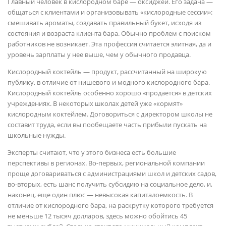
Главный человек в кислородном баре — оксиджей. Его задача —
общаться с клиентами и организовывать «кислородные сессии»:
смешивать ароматы, создавать правильный букет, исходя из
состояния и возраста клиента бара. Обычно проблем с поиском
работников не возникает. Эта профессия считается элитная, да и
уровень зарплаты у нее выше, чем у обычного продавца.
Кислородный коктейль — продукт, рассчитанный на широкую
публику, в отличие от нишевого и модного кислородного бара.
Кислородный коктейль особенно хорошо «продается» в детских
учреждениях. В некоторых школах детей уже «кормят»
кислородным коктейлем. Договориться с директором школы не
составит труда, если вы пообещаете часть прибыли пускать на
школьные нужды.
Эксперты считают, что у этого бизнеса есть большие
перспективы в регионах. Во-первых, региональной компании
проще договариваться с администрациями школ и детских садов,
во-вторых, есть шанс получить субсидию на социальное дело, и,
наконец, еще один плюс — невысокая капиталоемкость. В
отличие от кислородного бара, на раскрутку которого требуется
не меньше 12 тысяч долларов, здесь можно обойтись 45