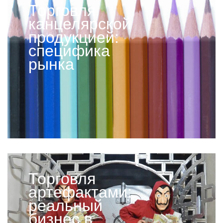
Торговля
канцелярской
продукцией:
специфика
рынка
Торговля
артефактами:
реальный
бизнес в