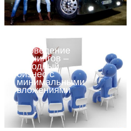
Проведение
тренингов –
выгодный
бизнес с
минимальными
вложениями