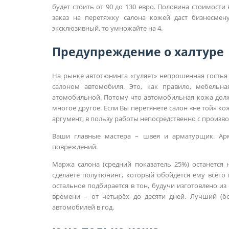
будет стоить от 90 до 130 евро. Половина стоимости 
заказ на перетяжку салона кожей даст бизнесмену
эксклюзивный, то умножайте на 4.
Предупреждение о халтуре
На рынке автотюнинга «гуляет» непрошенная гостья 
салоном автомобиля. Это, как правило, мебельн
атомобильной. Потому что автомобильная кожа долж
многое другое. Если Вы перетянете салон «не той» ко
аргумент, в пользу работы непосредственно с произв
Ваши главные мастера – швея и арматурщик. Арм
повреждений.
Маржа салона (средний показатель 25%) останется
сделаете полутюнинг, который обойдётся ему всего 
остальное подбирается в тон, будучи изготовлено из
времени – от четырёх до десяти дней. Лучший (б
автомобилей в год.