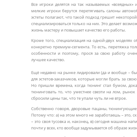
Все игроки делятся на так называемых «всеядных» и
мелкие игроки берутся перетягивать салоны автом
эстеты полагают, что такой подход грешит некоторой
специализироваться только на них. Это делает возмо
жизнь мастеру и повышает качество его работы.
Кроме того, специализация на одной-двух моделях 
конкретно премиум-сегмента. То есть, перетяжка то
особенности и поэтому, прося за свою работу оче
лучшее качество.
Ещё недавно на рынке лидировали (да и вообще – бы
для эстетов-заказчиков, которые могли брать за свою
Но пришли времена, когда тюнинг стал бумом, дока
тюнинговать то, что уместнее свезти на лом, рыно
сбросили цены так, что те упали чуть ли не втрое.
Собственно говоря, дворовые пацаны, тюнингующие
Потому что: а) на этом много не заработаешь – это, ск
– это своя тусовка и, наконец, в) сегодня машина н
почти у всех, кто вообще задумывается об образе жиз