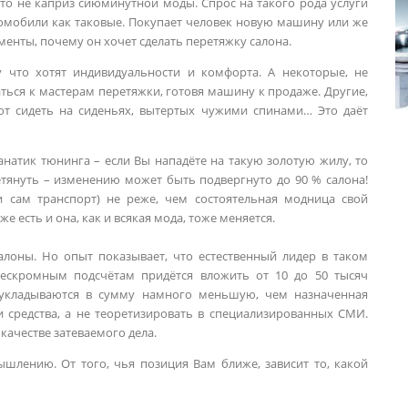
это не каприз сиюминутной моды. Спрос на такого рода услуги
втомобили как таковые. Покупает человек новую машину или же
менты, почему он хочет сделать перетяжку салона.
у что хотят индивидуальности и комфорта. А некоторые, не
ться к мастерам перетяжки, готовя машину к продаже. Другие,
т сидеть на сиденьях, вытертых чужими спинами… Это даёт
натик тюнинга – если Вы нападёте на такую золотую жилу, то
етянуть – изменению может быть подвергнуто до 90 % салона!
 сам транспорт) не реже, чем состоятельная модница свой
е есть и она, как и всякая мода, тоже меняется.
алоны. Но опыт показывает, что естественный лидер в таком
нескромным подсчётам придётся вложить от 10 до 50 тысяч
 укладываются в сумму намного меньшую, чем назначенная
и средства, а не теоретизировать в специализированных СМИ.
 качестве затеваемого дела.
ышлению. От того, чья позиция Вам ближе, зависит то, какой