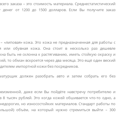
всего заказа – это стоимость материала. Среднестатистический
 денег от 1200 до 1500 долларов. Если Вы получите заказ
– «липовая» кожа. Это кожа не предназначенная для работы с
ая или обувная кожа. Она стоит в несколько раз дешевле
на быть не склонна к растягиванию, иметь стойкую окраску и
жей, то обман вскроется через два месяца. Это ещё один веский
одителем импортной кожи без посредников.
атурщик должен разобрать авто и затем собрать его без
 неизменной, даже если Вы пойдёте навстречу потребителю и
в 8 тысяч рублей. Это когда кожей обшивается что-то одно, а
 недорогих, но износостойких материалов. Стандарт работы по
ольшой) объём, на который нужно стремиться выйти – 300