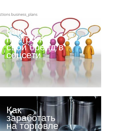
ctions business_plans
Как
построить
свой бренд в
соцсети
Как
заработать
на торговле