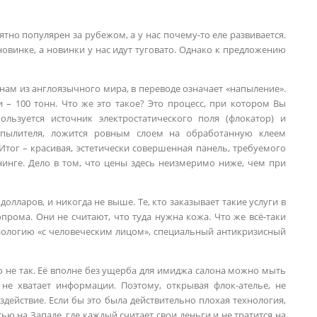
тно популярен за рубежом, а у нас почему-то еле развивается.
новинке, а новинки у нас идут туговато. Однако к предложению
нам из англоязычного мира, в переводе означает «напыление».
 – 100 тонн. Что же это такое? Это процесс, при котором Вы
пользуется источник электростатического поля (флокатор) и
аспылителя, ложится ровным слоем на обработанную клеем
. Итог – красивая, эстетически совершенная панель, требуемого
нинге. Дело в том, что цены здесь неизмеримо ниже, чем при
долларов, и никогда не выше. Те, кто заказывает такие услуги в
прома. Они не считают, что туда нужна кожа. Что же всё-таки
нологию «с человеческим лицом», специальный антикризисный
то не так. Её вполне без ущерба для имиджа салона можно мыть
е хватает информации. Поэтому, открывая флок-ателье, не
действие. Если бы это была действительно плохая технология,
ью на Западе, где каждый считает свои деньги и не тратится на