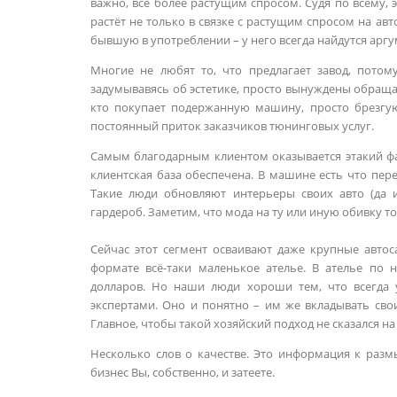
важно, всё более растущим спросом. Судя по всему, 
растёт не только в связке с растущим спросом на а
бывшую в употреблении – у него всегда найдутся аргу
Многие не любят то, что предлагает завод, потом
задумывавясь об эстетике, просто вынуждены обраща
кто покупает подержанную машину, просто брезгую
постоянный приток заказчиков тюнинговых услуг.
Самым благодарным клиентом оказывается этакий фа
клиентская база обеспечена. В машине есть что пер
Такие люди обновляют интерьеры своих авто (да и
гардероб. Заметим, что мода на ту или иную обивку тож
Сейчас этот сегмент осваивают даже крупные автос
формате всё-таки маленькое ателье. В ателье по 
долларов. Но наши люди хороши тем, что всегда
экспертами. Оно и понятно – им же вкладывать сво
Главное, чтобы такой хозяйский подход не сказался на
Несколько слов о качестве. Это информация к разм
бизнес Вы, собственно, и затеете.