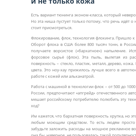
и не только кожа
Есть вариант тюнинга эконом-класса, который невероя
Но эта ниша пустует только потому, что речь идёт о 
стоит присмотреться.
Флокирование, флок, технология флокинга. Пришло к 
Оборот флока в США более 800 тысяч тонн, в России
получаете ворсистое («бархатное») напыление. Ис
форсовое сырьё (флок). Эта пыль, вылетая из р
поверхность – стекло, пластик, металл, дерево, кожа
цвета. Это ноу-хау прижилось лучше всего в автотю
работе с кожей или альканатрой.
Работа с машиной в технологии флок – от 500 до 1000 
России, предпочитают «апгрейд» отечественного авто
мешает российскому потребителю полюбить эту тех
ход?
Им кажется, что бархатная поверхность хрупка, но э
любым моющим средством. То есть людям просто н
забудьте заложить расходы на мощное рекламное воз
она бы, наверное, не пользовалась такой популярност