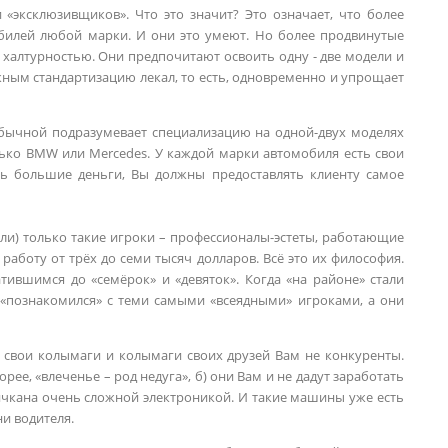
 «эксклюзивщиков». Что это значит? Это означает, что более
обилей любой марки. И они это умеют. Но более продвинутые
 халтурностью. Они предпочитают освоить одну - две модели и
жным стандартизацию лекал, то есть, одновременно и упрощает
обычной подразумевает специализацию на одной-двух моделях
лько BMW или Mercedes. У каждой марки автомобиля есть свои
нь большие деньги, Вы должны предоставлять клиенту самое
ли) только такие игроки – профессионалы-эстеты, работающие
 работу от трёх до семи тысяч долларов. Всё это их философия.
тившимся до «семёрок» и «девяток». Когда «на районе» стали
к «познакомился» с теми самыми «всеядными» игроками, а они
 свои колымаги и колымаги своих друзей Вам не конкуренты.
орее, «влеченье – род недуга», б) они Вам и не дадут заработать
апичкана очень сложной электроникой. И такие машины уже есть
ни водителя.