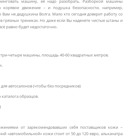
нинговать машину, её надо разобрать. Разборкой машины
 корявое движение – и подушка безопасности, например,
 Вам не дедушкина Волга. Мало кто сегодня доверит работу со
 грязных трениках. Но даже если Вы наденете чистые штаны и
всё равно будет недостаточно.
 три-четыре машины, площадь 40-60 квадратных метров.
и.
 для автосалонов (чтобы без посредников)
о каталога образцов.
)
жениями от зарекомендовавших себя поставщиков кожи –
ннй «автомобильной» кожи стоит от 50 до 120 евро, альканатра