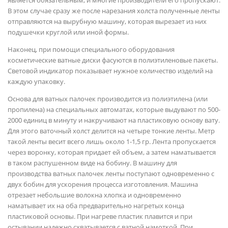
В этом случае сразу же после нарезания холста полученные ленты
отправляются на вырубную машину, которая вырезает из них
подушечки круглой или иной формы.
Наконец, при помощи специального оборудования
косметические ватные диски фасуются в полиэтиленовые пакеты.
Световой индикатор показывает нужное количество изделий на
каждую упаковку.
Основа для ватных палочек производится из полиэтилена (или
пропилена) на специальных автоматах, которые выдувают по 500-
2000 единиц в минуту и накручивают на пластиковую основу вату.
Для этого ваточный холст делится на четыре тонкие ленты. Метр
такой ленты весит всего лишь около 1-1,5 гр. Лента пропускается
через воронку, которая придает ей объем, а затем наматывается
в таком распушенном виде на бобину. В машину для
производства ватных палочек ленты поступают одновременно с
двух бобин для ускорения процесса изготовления. Машина
отрезает небольшие волокна хлопка и одновременно
наматывает их на оба предварительно нагретых конца
пластиковой основы. При нагреве пластик плавится и при
остывании надежно схватывается с ватной намоткой. При