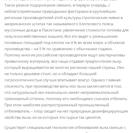
Такое резкое подорожание связано, в первую очередь, с
неблагоприятными природными факторами в крупнейших
регионах производителей этой культуры (тропические ливни в
американских штатах так называемого Хлопкового пояса,
муссонные дожди в Пакистане, увеличение стоимости топлива для
сельскохозяйственных машин). Все это ведет к уменьшению
посевных площадей под хлопок на 4 % во всем мире, а объемов
производства – на 5 % по сравнению с обычными годами.
Поэтому многие российские производители ищут альтернативы
привычному материалу, все чаще отдавая предпочтение льну,
который выращивается во многих регионах нашей страны. Лен
не только дешевле стоит, но и обладает большей
гигроскопичностью (лучше впитывает влагу). Однако главная
сложность при производстве ваты изо льна заключается в том,
что натуральный лен изначально имеет непривлекательный
грязноватый оттенок, поэтому его необходимо сначала отбелить.
При этом наиболее распространенный промышленный
отбеливатель – хлор сводит на нет природные дезинфицирующие
свойства льна, из-за которых это сырье так ценится.
Существует специальная технология отбеливания льна смесью с