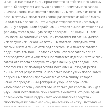
И ватные палочки, и диски производятся из отбеленного хлопка,
который поступает напрямую с хлопкоочистительного завода.
Сначала хлопок высыпается в подающий механизм, а из него – в
разрыхлитель. В последнем хлопок разделяется из общей массы
на отдельные волокна. Затем сырье отправляется в чесальную
машину с огромными барабанами, которая вычесывает хлопок и
формирует его в длинную ленту определенной ширины – так
называемый ваточный холст. При изготовлении ватных дисков
или подушечек несколько ваточных холстов накладываются
слоями, а затем сжимаются под прессом. Чем тяжелее готовая
подушечка, тем больше слоев холста использовалось при ее
производстве и тем качественнее считается изделие. Сжатые слои
ваточного холста пропускают через машину для продольного
разрезания. При помощи лезвий, похожих на ножи для резки
пиццы, холст разрезается на несколько более узких полос. Затем
полученные полосы пропускаются через машину, которая
наносит определенный фактурный узор на поверхность
хлопкового холста. Делается это не только для красоты, но и для
улучшения потребительских свойств. Считается, что рельефная
поверхность лучше удерживает косметические средства и
способствует их равномерному нанесению на кожу. Этот этап не
является обязательным, и многие производители его пропускают.