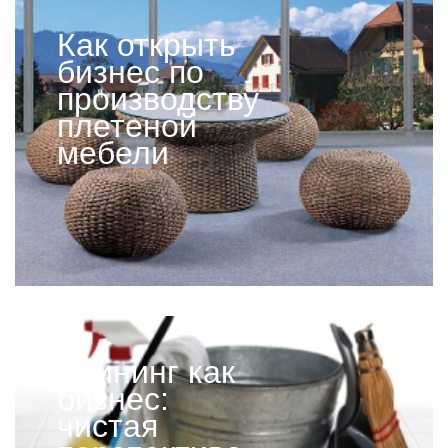
Как открыть
бизнес по
производству
плетеной
мебели
Клининг как
бизнес:
чистая