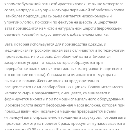
хлопчатобумажной ваты отбирается хлопок не выше четвертого
сорта, непрядомые угары и отходы первичной обработки хлопка.
Наиболее подходящим сырьем считается низкономерный,
упругий хлопок, похожий по фактуре на шерсть. А шерстяная
вата производится из чистой натуральной шерсти (верблюжьей,
овечьей, козьей) и искусственной с добавлением хлопка.
Вата, которая используется для производства одежды, и
медицинская гигроскопическая вата отличаются и по технологии
производства, и по сырью. Для обычной ваты отбираются
засоренные угары – отходы, которые образуются при
переработке волокнистых текстильных материалов (чаще всего
это короткие волокна). Сначала они очищаются от мусора на
пыльном волчке. Жесткие волокна предварительно
расщепляются на многобарабанных щипках. Волокнистая масса
из такого сырья разрыхляется, очищается, смешивается и
формируется в холсты при помощи специального оборудования.
В основе холста лежит бесформенная масса волокна, которая при
помощи валичной чесальной машины превращается в съем
(«планку») ваты определенной толщины и структуры. Готовая вата
проходит осмотр на предмет брака, прессуется и упаковывается в
кипы весом 40-50 кг каждая. В таком виде вата отправляется на