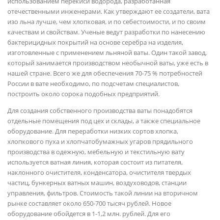
использованием перекиси водорода, разработанная
отечественными инженерами. Как утверждают ее создатели, вата
изо льна лучше, чем хлопковая, и по себестоимости, и по своим
качествам и свойствам. Ученые ведут разработки по нанесению
бактерицидных покрытий на основе серебра на изделия,
изготовленные с применением льняной ваты. Один такой завод,
который занимается производством необычной ваты, уже есть в
нашей стране. Всего же для обеспечения 70-75 % потребностей
России в вате необходимо, по подсчетам специалистов,
построить около сорока подобных предприятий.
Для создания собственного производства ваты понадобятся
отдельные помещения под цех и склады, а также специальное
оборудование. Для переработки низких сортов хлопка,
хлопкового пуха и хлопчатобумажных угаров прядильного
производства в одежную, мебельную и текстильную вату
используется ватная линия, которая состоит из питателя,
наклонного очистителя, конденсатора, очистителя твердых
частиц, бункерных ватных машин, воздуховодов, станции
управления, фильтров. Стоимость такой линии на вторичном
рынке составляет около 650-700 тысяч рублей. Новое
оборудование обойдется в 1-1,2 млн. рублей. Для его