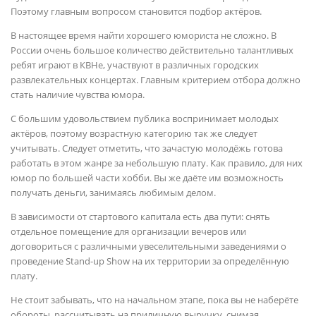
Поэтому главным вопросом становится подбор актёров.
В настоящее время найти хорошего юмориста не сложно. В
России очень большое количество действительно талантливых
ребят играют в КВНе, участвуют в различных городских
развлекательных концертах. Главным критерием отбора должно
стать наличие чувства юмора.
С большим удовольствием публика воспринимает молодых
актёров, поэтому возрастную категорию так же следует
учитывать. Следует отметить, что зачастую молодёжь готова
работать в этом жанре за небольшую плату. Как правило, для них
юмор по большей части хобби. Вы же даёте им возможность
получать деньги, занимаясь любимым делом.
В зависимости от стартового капитала есть два пути: снять
отдельное помещение для организации вечеров или
договориться с различными увеселительными заведениями о
проведение Stand-up Show на их территории за определённую
плату.
Не стоит забывать, что на начальном этапе, пока вы не наберёте
обороты, рассчитывать на приличную выручку, снимая