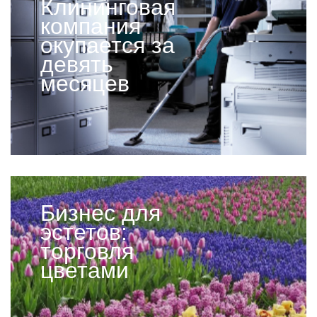
Клининговая
компания
окупается за
девять
месяцев
Бизнес для
эстетов:
торговля
цветами