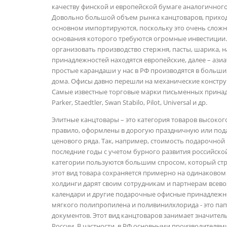
качеству финской и европейской бумаге аналогичного
Довольно большой объем рынка канцтоваров, приход
основном импортируются, поскольку это очень сложн
основания которого требуются огромные инвестиции.
организовать производство стержня, пасты, шарика, н
принадлежностей находятся европейские, далее – азиат
простые карандаши у нас в РФ производятся в больших
дома. Офисы давно перешли на механические конструк
Самые известные торговые марки письменных принад
Parker, Staedtler, Swan Stabilo, Pilot, Universal и др.
Элитные канцтовары – это категория товаров высокого
правило, оформлены в дорогую праздничную или под
ценового ряда. Так, например, стоимость подарочной ру
последние годы с учетом бурного развития российско
категории пользуются большим спросом, который стр
этот вид товара сохраняется примерно на одинаковом 
холдинги дарят своим сотрудникам и партнерам всево
календари и другие подарочные офисные принадлежности
мягкого полипропилена и поливинилхлорида - это пап
документов. Этот вид канцтоваров занимает значител
России. В частности, в РФ основными производителями