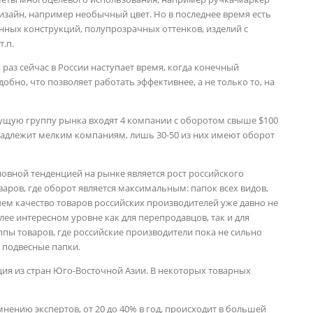
дизайн, например необычный цвет. Но в последнее время есть
ных конструкций, полупрозрачных оттенков, изделий с
.п.
к раз сейчас в России наступает время, когда конечный
обно, что позволяет работать эффективнее, а не только то, на
едущую группу рынка входят 4 компании с оборотом свыше $100
надлежит мелким компаниям, лишь 30-50 из них имеют оборот
овной тенденцией на рынке является рост российского
оваров, где оборот является максимальным: папок всех видов,
ем качество товаров российских производителей уже давно не
лее интересном уровне как для перепродавцов, так и для
уппы товаров, где российские производители пока не сильно
 подвесные папки.
ия из стран Юго-Восточной Азии. В некоторых товарных
мнению экспертов, от 20 до 40% в год, происходит в большей