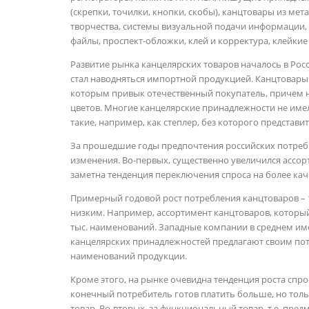
(скрепки, точилки, кнопки, скобы), канцтовары из мет
творчества, системы визуальной подачи информации, 
файлы, проспект-обложки, клей и корректура, клейкие ле
Развитие рынка канцелярских товаров началось в Росс
стал наводняться импортной продукцией. Канцтовары 
которым привык отечественный покупатель, причем 
цветов. Многие канцелярские принадлежности не име
такие, например, как степлер, без которого представ
За прошедшие годы предпочтения российских потреб
изменения. Во-первых, существенно увеличился ассор
заметна тенденция переключения спроса на более ка
Примерный годовой рост потребления канцтоваров – 1
низким. Например, ассортимент канцтоваров, который
тыс. наименований. Западные компании в среднем име
канцелярских принадлежностей предлагают своим пот
наименований продукции.
Кроме этого, на рынке очевидна тенденция роста спр
конечный потребитель готов платить больше, но толь
товар. Во-вторых, за функциональный товар, т.е. пр