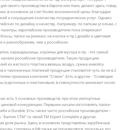
для своего производства в Европе или Азии, делают здесь товар,
и, в основном за счет более экономичной цены: благодаря
ей и сокращения количества посреднических услуг. Однако
ейских по дизайну и качеству. Например, по папкам-уголкам, с
 палитры, европейские производители пока опережают
боксы, папки на резинке, на кнопке и пр.) дизайн и цветовая
 и разнообразнее, чем у российских.
папки, карандашницы, корзины для мусора и пр. - это самый
о начали российские производители. Такую продукцию
ий из жесткого пластика везешь воздух, сумма инвойса
в и таможенных платежей продукция становится чуть ли не в 2
елем признана компания "Стамм". Есть и другие - "Созвездие
оры (картонные и пластиковые), в совокупности занимают около
нас есть 5 основных производств, при этом импортные
 ценовой конкуренции. Первыми начали изготовлять папки-
elte и Durable. Есть также чисто российские производители –
 "Балтик СТМ" со своей ТМ Expert Complete и другие.
шая доля рынка. Здесь в основном представлены зарубежные
роколы, степлеры в РФ также не производятся, поскольку это