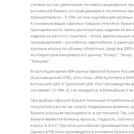
степени за счет увеличения поставок канцелярских п
российской бумаги, которая дешевле и постепенно вы
принципиальна – 5-10%, но она ощутима для крупных
К основным видам офисных товаров относятся: бумага 
принадлежности; папки-регистраторы; изделия из мягк
изделия из жесткого пластика – лотки, вертикальные н
производителей – российских, европейских и азиатски
крупные игроки по объему оборотных средств в 2005 
из операторов канцелярского рынка): "Комус", "Экорт,
"Канцлер".
В настоящее время 90% рынка офисной бумаги России
(Сыктывкарский ЛПК), Stora Enso, UPМ-Kymmene и MA
Котласский ЦБК и Туринский ЦБК. Рост производства ф
составляет 12-18%. И, как ожидается, в ближайшие 5 лет
При выборе офисной бумаги типичный потребитель ру
покупатели уже не так сильно подвержены влиянию це
бумаги (хорошая проходимость в оргтехнике). Так, 
бумаги являются белизна, яркость, гладкость, плотнос
класса: А, В и С. При этом российские производители
Однако в РФ пока производится в основном бумага клас