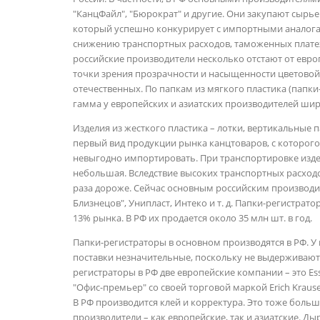
"КанцФайл", "Бюрократ" и другие. Они закупают сырье 
который успешно конкурирует с импортными аналогам
снижению транспортных расходов, таможенных платеж
российские производители несколько отстают от европ
точки зрения прозрачности и насыщенности цветовой
отечественных. По папкам из мягкого пластика (папки-
гамма у европейских и азиатских производителей шире
Изделия из жесткого пластика – лотки, вертикальные 
первый вид продукции рынка канцтоваров, с которог
невыгодно импортировать. При транспортировке издел
небольшая. Вследствие высоких транспортных расходо
раза дороже. Сейчас основным российским производит
Близнецов", Унипласт, Интеко и т. д. Папки-регистрат
13% рынка. В РФ их продается около 35 млн шт. в год.
Папки-регистраторы в основном производятся в РФ. У 
поставки незначительные, поскольку не выдерживают
регистраторы в РФ две европейские компании – это Ess
"Офис-премьер" со своей торговой маркой Erich Krause,
В РФ производится клей и корректура. Это тоже боль
производители – как европейские, так и азиатские. Ды