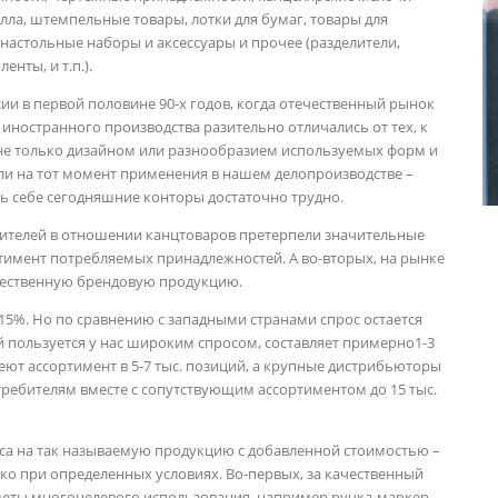
алла, штемпельные товары, лотки для бумаг, товары для
настольные наборы и аксессуары и прочее (разделители,
нты, и т.п.).
ии в первой половине 90-х годов, когда отечественный рынок
иностранного производства разительно отличались от тех, к
не только дизайном или разнообразием используемых форм и
ли на тот момент применения в нашем делопроизводстве –
ить себе сегодняшние конторы достаточно трудно.
ителей в отношении канцтоваров претерпели значительные
тимент потребляемых принадлежностей. А во-вторых, на рынке
чественную брендовую продукцию.
5%. Но по сравнению с западными странами спрос остается
 пользуется у нас широким спросом, составляет примерно1-3
ют ассортимент в 5-7 тыс. позиций, а крупные дистрибьюторы
ребителям вместе с сопутствующим ассортиментом до 15 тыс.
оса на так называемую продукцию с добавленной стоимостью –
ко при определенных условиях. Во-первых, за качественный
едметы многоцелевого использования, например ручка-маркер