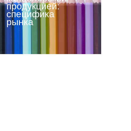
продукцией:
специфика
рынка