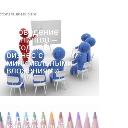
ctions business_plans
Проведение
тренингов –
выгодный
бизнес с
минимальными
вложениями
Торговля
канцелярской