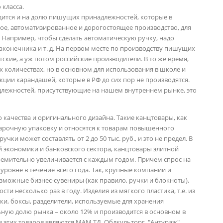
 класса.
ится и на долю пишущих принадлежностей, которые в
ое, автоматизированное и дорогостоящее производство, для
 Например, чтобы сделать автоматическую ручку, надо
аконечника и т. д. На первом месте по производству пишущих
ские, а уж потом российские производители. В то же время,
 количествах, но в основном для использования в школе и
ции карандашей, которые в РФ до сих пор не производятся.
лежностей, присутствующие на нашем внутреннем рынке, это
 качества и оригинального дизайна. Такие канцтовары, как
арочную упаковку и относятся к товарам повышенного
чки может составлять от 2 до 50 тыс. руб., и это не предел. В
й экономики и банковского сектора, канцтовары элитной
емительно увеличивается с каждым годом. Причем спрос на
уровне в течение всего года. Так, крупные компании и
зможные бизнес-сувениры (как правило, ручки и блокноты),
 несколько раз в году. Изделия из мягкого пластика, т.е. из
ки, боксы, разделители, используемые для хранения
ьную долю рынка – около 12% и производится в основном в
 этих товаров являются МАМ ТД, Облкульторг, "Антураж",