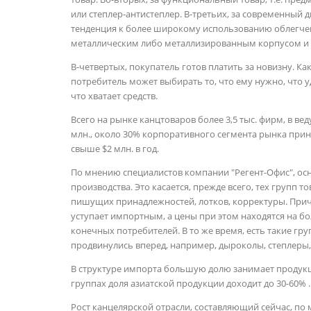
или степлер-антистеплер. В-третьих, за современный 
тенденция к более широкому использованию облегчен
металлическим либо металлизированным корпусом и т
В-четвертых, покупатель готов платить за новизну. Ка
потребитель может выбирать то, что ему нужно, что уд
что хватает средств.
Всего на рынке канцтоваров более 3,5 тыс. фирм, в в
млн., около 30% корпоративного сегмента рынка при
свыше $2 млн. в год.
По мнению специалистов компании "Регент-Офис", осн
производства. Это касается, прежде всего, тех групп т
пишущих принадлежностей, лотков, корректуры. Прич
уступает импортным, а цены при этом находятся на бо
конечных потребителей. В то же время, есть такие гр
продвинулись вперед, например, дыроколы, степлеры,
В структуре импорта большую долю занимает продукц
группах доля азиатской продукции доходит до 30-60% .
Рост канцелярской отрасли, составляющий сейчас, по 