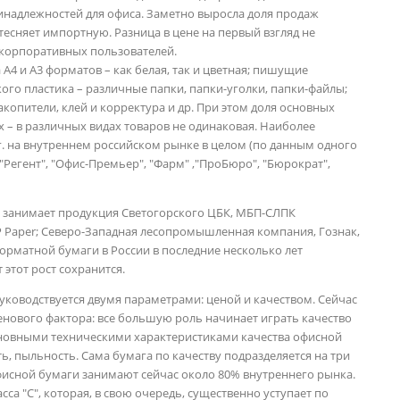
ринадлежностей для офиса. Заметно выросла доля продаж
тесняет импортную. Разница в цене на первый взгляд не
 корпоративных пользователей.
А4 и А3 форматов – как белая, так и цветная; пишущие
ого пластика – различные папки, папки-уголки, папки-файлы;
акопители, клей и корректура и др. При этом доля основных
х – в различных видах товаров не одинаковая. Наиболее
г. на внутреннем российском рынке в целом (по данным одного
 "Регент", "Офис-Премьер", "Фарм" ,"ПроБюро", "Бюрократ",
 занимает продукция Светогорского ЦБК, МБП-СЛПК
P Paper; Северо-Западная лесопромышленная компания, Гознак,
орматной бумаги в России в последние несколько лет
 этот рост сохранится.
ководствуется двумя параметрами: ценой и качеством. Сейчас
нового фактора: все большую роль начинает играть качество
основными техническими характеристиками качества офисной
ть, пыльность. Сама бумага по качеству подразделяется на три
 офисной бумаги занимают сейчас около 80% внутреннего рынка.
са "С", которая, в свою очередь, существенно уступает по