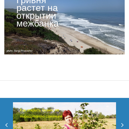
Гривня
растет на
открытии
межбанка
Как открыть бизнес по
выращиванию саженцев