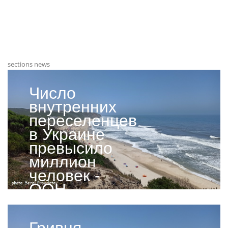
sections news
Число
внутренних
переселенцев
в Украине
превысило
миллион
человек -
ООН