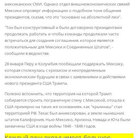
мексиканских СМИ. Однако отдел внешнеэкономических связей
Мексики опроверг информацию о подобном тоне общения
президентов, сказав, что это "основано на абсолютной лжи".
"Тон был конструктивный и было договорено президентами
продолжать работать и чтобы команды продолжали часто
встречаться для создания соглашения, которое является
положительным для Мексики и Соединенных Штатов", -
сообщили в ведомстве.
28 января Перу и Колумбия пообещали поддержать Мексику,
которая столкнулась с кризисом и неопределенным
экономическим будущим в связи с заявлениями и действиями
нового президента США Трампа.
Полезно вспомнить, что территория на которой Трамп
собирается строить пограничную стену с Мексикой, отошла к
США примерно на таких же основаниях, как "крымнаш" стал
территорией РФ. Техас был аннексирован, а земли нынешних
штатов Калифорния, Нью-Мексико, Аризона, Невада и Юта были
захвачены США в ходе войны 1846 - 1848 годов.
Каждый ваш вклад имеет большое 