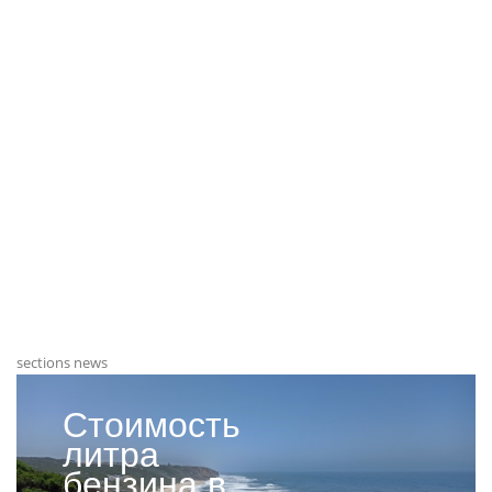
sections news
Стоимость
литра
бензина в