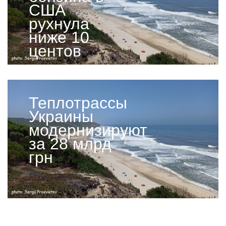
США
рухнула
ниже 10
центов
Теплотрассы
Украины
модернизируют
за 28 млрд
грн