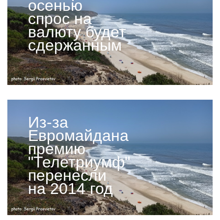
осенью
спрос на
валюту будет
сдержанным
Из-за
Евромайдана
премию
"Телетриумф"
перенесли
на 2014 год