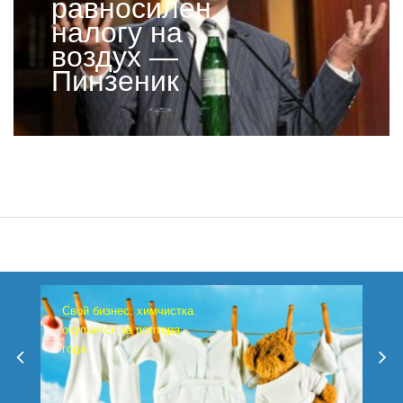
равносилен
налогу на
воздух —
Пинзеник
Свой бизнес: химчистка
окупается за полтора
года