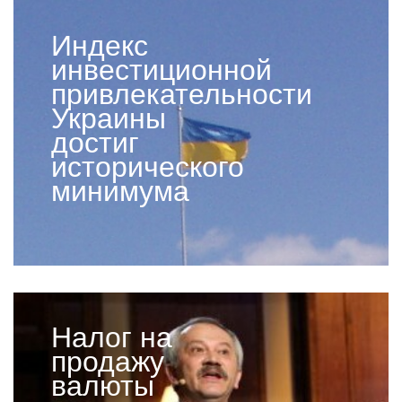
Индекс
инвестиционной
привлекательности
Украины
достиг
исторического
минимума
Налог на
продажу
валюты