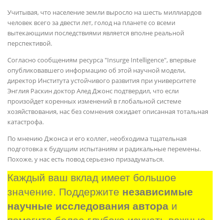
Учитывая, что население земли выросло на шесть миллиардов
человек всего за двести лет, голод на планете со всеми
вытекающими последствиями является вполне реальной
перспективой.
Согласно сообщениям ресурса "Insurge Intelligence", впервые
опубликовавшего информацию об этой научной модели,
директор Института устойчивого развития при университете
Энглия Раскин доктор Алед Джонс подтвердил, что если
произойдет коренных изменений в глобальной системе
хозяйствования, нас без сомнения ожидает описанная тотальная
катастрофа.
По мнению Джонса и его коллег, необходима тщательная
подготовка к будущим испытаниям и радикальные перемены.
Похоже, у нас есть повод серьезно призадуматься.
Каждый ваш вклад имеет большое 
значение. Поддержите 
независимые 
научные исследования автора
 и 