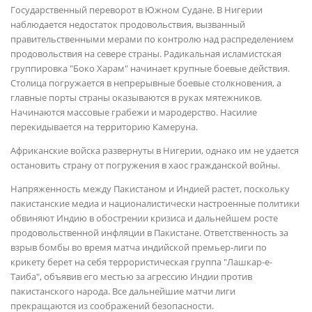
Государственный переворот в Южном Судане. В Нигерии
наблюдается недостаток продовольствия, вызванный
правительственными мерами по контролю над распределением
продовольствия на севере страны. Радикальная исламистская
группировка "Боко Харам" начинает крупные боевые действия.
Столица погружается в непрерывные боевые столкновения, а
главные порты страны оказываются в руках мятежников.
Начинаются массовые грабежи и мародерство. Насилие
перекидывается на территорию Камеруна.
Африканские войска развернуты в Нигерии, однако им не удается
остановить страну от погружения в хаос гражданской войны.
Напряженность между Пакистаном и Индией растет, поскольку
пакистанские медиа и националистически настроенные политики
обвиняют Индию в обострении кризиса и дальнейшем росте
продовольственной инфляции в Пакистане. Ответственность за
взрыв бомбы во время матча индийской премьер-лиги по
крикету берет на себя террористическая группа "Лашкар-е-
Таиба", объявив его местью за агрессию Индии против
пакистанского народа. Все дальнейшие матчи лиги
прекращаются из соображений безопасности.