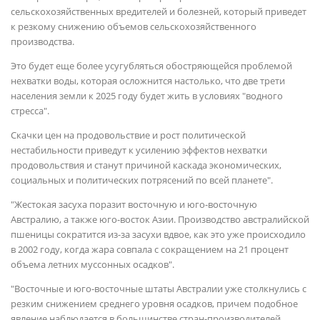
сельскохозяйственных вредителей и болезней, который приведет
к резкому снижению объемов сельскохозяйственного
производства.
Это будет еще более усугубляться обостряющейся проблемой
нехватки воды, которая осложнится настолько, что две трети
населения земли к 2025 году будет жить в условиях "водного
стресса".
Скачки цен на продовольствие и рост политической
нестабильности приведут к усилению эффектов нехватки
продовольствия и станут причиной каскада экономических,
социальных и политических потрясений по всей планете".
"Жестокая засуха поразит восточную и юго-восточную
Австралию, а также юго-восток Азии. Производство австралийской
пшеницы сократится из-за засухи вдвое, как это уже происходило
в 2002 году, когда жара совпала с сокращением на 21 процент
объема летних муссонных осадков".
"Восточные и юго-восточные штаты Австралии уже столкнулись с
резким снижением среднего уровня осадков, причем подобное
явление наблюдается в большинстве стран-производителей