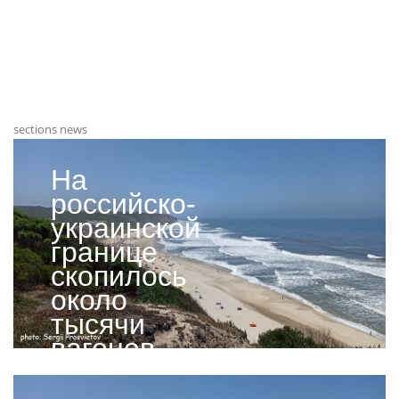
sections news
На
российско-
украинской
границе
скопилось
около
тысячи
вагонов