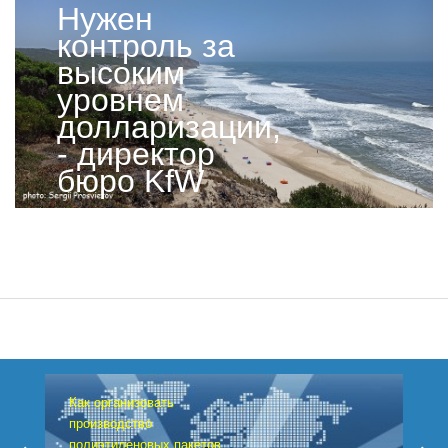
Нужен
контроль за
высоким
уровнем
долларизации,
- директор
бюро KfW
Как организовать
производство
полиэтиленовых пакетов