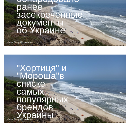
ранее
засекреченные
документы
об Украине
"Хортиця" и
"Мороша"в
списке
самых
популярных
брендов
Украины