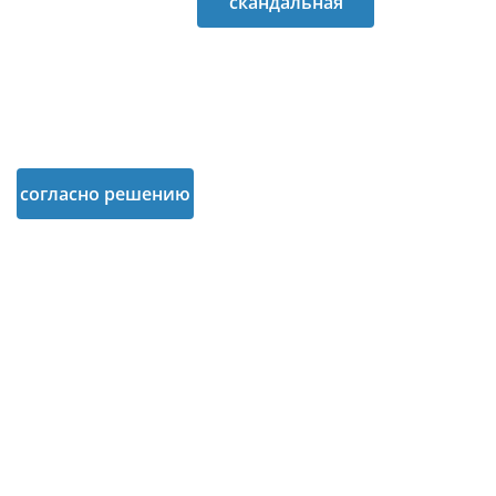
надстройки с
скандальная
исторических
надстройка над
зданий По словам
Домом
Павла Рябкина
Профсоюзов
согласно решению
суда