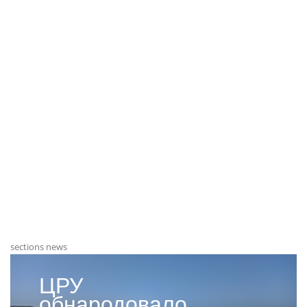
sections news
ЦРУ
обнародовало