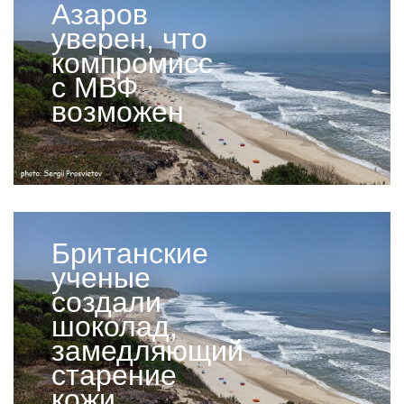
Азаров
уверен, что
компромисс
с МВФ
возможен
Британские
ученые
создали
шоколад,
замедляющий
старение
кожи