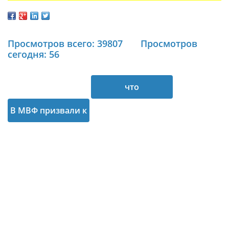
Просмотров всего: 39807
Просмотров
сегодня: 56
что
В МВФ призвали к
реструктуризация
реструктуризации
долга является
долга Украины
ключом к
Дэвид Липтон
стабилизации
считает
Украины.