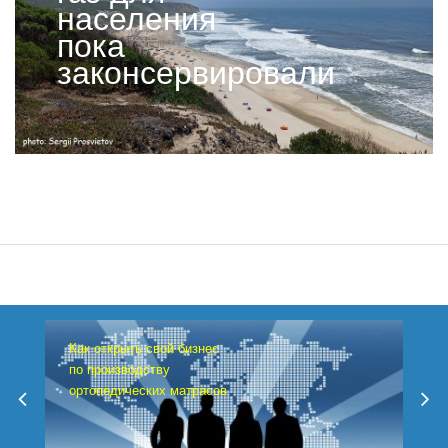
населения
пока
законсервировали
Как открыть свой бизнес
по производству
ортопедических матрасов