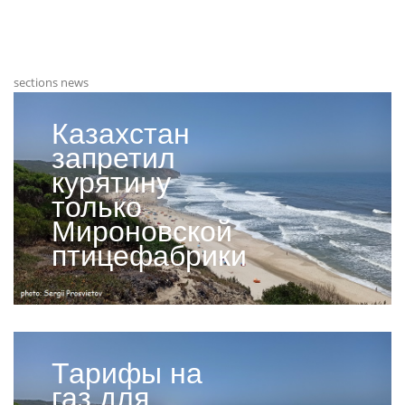
sections news
Казахстан
запретил
курятину
только
Мироновской
птицефабрики
Тарифы на
газ для