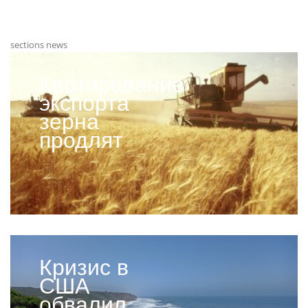
sections news
Квотирование
экспорта
зерна
продлят
Кризис в
США
обвалил