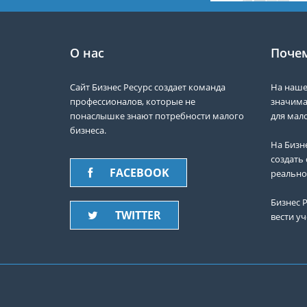
О нас
Почем
Сайт Бизнес Ресурс создает команда
На наше
профессионалов, которые не
значима
понаслышке знают потребности малого
для мало
бизнеса.
На Бизн
создать 
FACEBOOK
реально
Бизнес Р
TWITTER
вести уч