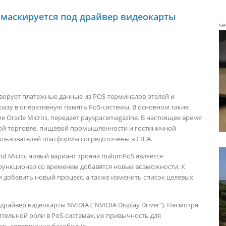
 маскируется под драйвер видеокарты
se
орует платежные данные из POS-терминалов отелей и
разу в оперативную память PoS-системы. В основном такие
 Oracle Micros,
передает
payspacemagazine
.
В настоящее время
ной торговле, пищевой промышленности и гостиничной
ользователей платформы сосредоточены в США.
nd Micro, новый вариант трояна malumPoS является
 функционал со временем добавятся новые возможности. К
добавить новый процесс, а также изменить список целевых
райвер видеокарты NVIDIA ("NVIDIA Display Driver"). Несмотря
ительной роли в PoS-системах, их привычность для
еть совершенно безобидно.