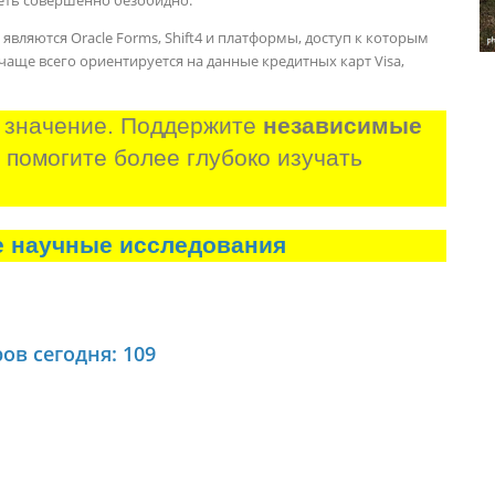
вляются Oracle Forms, Shift4 и платформы, доступ к которым
н чаще всего ориентируется на данные кредитных карт Visa,
 значение. Поддержите 
независимые 
и помогите более глубоко изучать 
е научные исследования
ов сегодня: 109