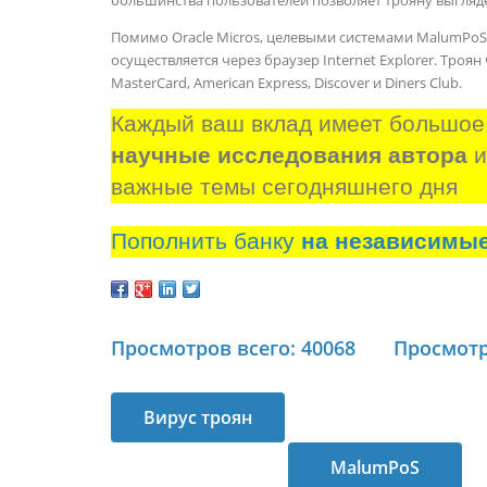
Помимо Oracle Micros, целевыми системами MalumPoS я
осуществляется через браузер Internet Explorer. Троя
MasterCard, American Express, Discover и Diners Club.
Каждый ваш вклад имеет большое
научные исследования автора
 
важные темы сегодняшнего дня
Пополнить банку
на независимы
Просмотров всего: 40068
Просмотр
Вирус троян
атакует POS-
MalumPoS