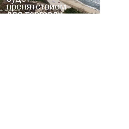
препятствием
для торговли
со странами
ТС