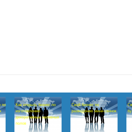
о по
Как открыть бизнес по
Свой бизнес по
Св
х
изготовлению
разведению мини-свинок
бу
декоративных наливных
полов