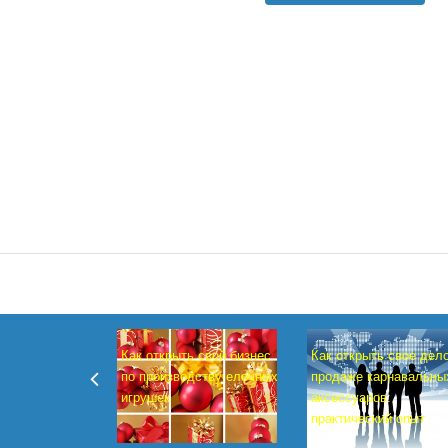
терминалы отелей
маскируется под
и магазинов После
драйвер
заражения
видеокарты
системы
NVIDIA.
Как открыть свой бизнес
Как открыть свое дел
по производству елочных
продаже карнавальны
игрушек
аксессуаров:
практический опыт