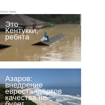
ctions news
Это
Кентукки,
ребята
Азаров:
внедрение
евростандартов
качества не
будет