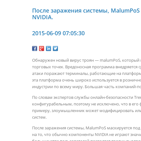
После заражения системы, MalumPoS
NVIDIA.
2015-06-09 07:05:30
Обнаружен новый вирус троян — malumPoS, который в
торговых точек. Вредоносная программа внедряется с
атаки поражают терминалы, работающие на платформе
эта платформа очень широко используется в рознич
индустрии по всему миру. Большая часть компаний-п
По словам экспертов службы онлайн-безопасности Tre
конфигурабельным, поэтому не исключено, что в его
примеру, злоумышленник может модифицировать или 
систем.
После заражения системы, MalumPoS маскируется под д
на то, что обычно компоненты NVIDIA не играют знач
большинства пользователей позволяет трояну выгляд