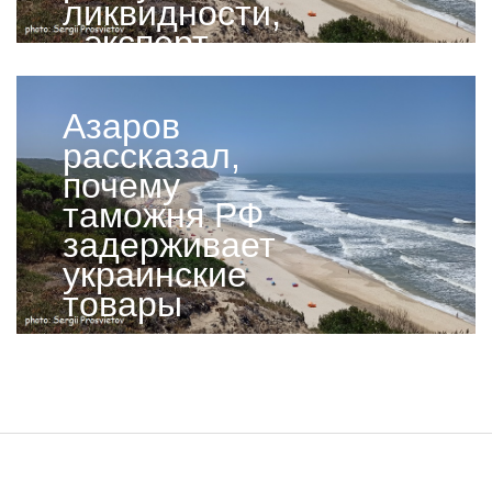
ликвидности,
- эксперт
Азаров
рассказал,
почему
таможня РФ
задерживает
украинские
товары