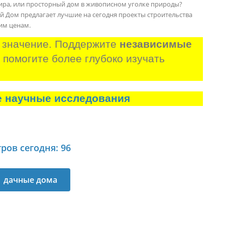
ртира, или просторный дом в живописном уголке природы?
ий Дом предлагает лучшие на сегодня проекты строительства
им ценам.
 значение. Поддержите 
независимые 
и помогите более глубоко изучать 
е научные исследования
ров сегодня: 96
дачные дома