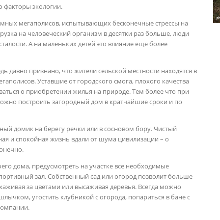
о факторы экологии.
умных мегаполисов, испытывающих бесконечные стрессы на
грузка на человеческий организм в десятки раз больше, люди
алости. А на маленьких детей это влияние еще более
едь давно признано, что жители сельской местности находятся в
гаполисов. Уставшие от городского смога, плохого качества
ваться о приобретении жилья на природе. Тем более что при
можно построить загородный дом в кратчайшие сроки и по
ный домик на берегу речки или в сосновом бору. Чистый
нная и спокойная жизнь вдали от шума цивилизации – о
онечно.
его дома, предусмотреть на участке все необходимые
спортивный зал. Собственный сад или огород позволит больше
 ухаживая за цветами или высаживая деревья. Всегда можно
шлычком, угостить клубникой с огорода, попариться в бане с
компании.