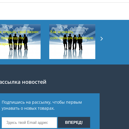
Бизнес по пр
к открыть свой бизнес
Как основать
детских авто
 производству
собственную прачечную
харного песка
ассылка новостей
Подпишись на рассылку, чтобы первым
узнавать о новых товарах.