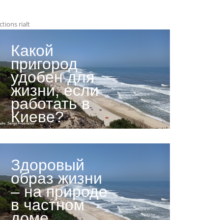
ctions rialt
Какой
пригород
удобен для
жизни, если
работать в
Киеве?
Здоровый
образ жизни
– на природе
в частном
доме