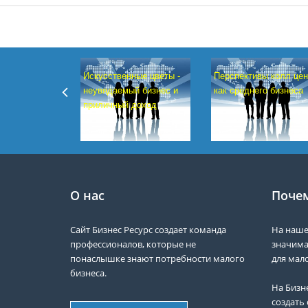
Искусственные цветы -
Перспективы колл цен
неувядаемый бизнес и
как среднего бизнеса
приличный доход
О нас
Почем
Сайт Бизнес Ресурс создает команда
На наше
профессионалов, которые не
значима
понаслышке знают потребности малого
для мало
бизнеса.
На Бизн
создать 