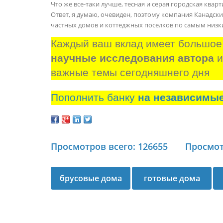
Что же все-таки лучше, тесная и серая городская ква
Ответ, я думаю, очевиден, поэтому компания Канадск
частных домов и коттеджных поселков по самым низк
Каждый ваш вклад имеет большое
научные исследования автора
 
важные темы сегодняшнего дня
Пополнить банку
на независимы
Просмотров всего: 126655
Просмот
брусовые дома
готовые дома