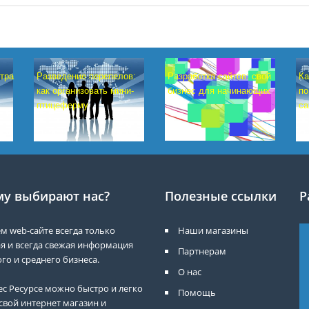
Разработка сайтов: свой
тра
Разведение перепелов:
Ка
бизнес для начинающих
как организовать мини-
по
птицеферму
са
у выбирают нас?
Полезные ссылки
Р
м web-сайте всегда только
Наши магазины
я и всегда свежая информация
Партнерам
го и среднего бизнеса.
О нас
ес Ресурсе можно быстро и легко
Помощь
свой интернет магазин и