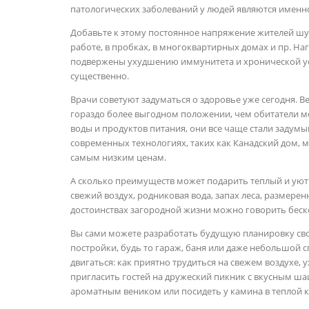
патологических заболеваний у людей являются именн
Добавьте к этому постоянное напряжение жителей ш
работе, в пробках, в многоквартирных домах и пр. На
подвержены ухудшению иммунитета и хронической уст
существенно.
Врачи советуют задуматься о здоровье уже сегодня. В
гораздо более выгодном положении, чем обитатели ме
воды и продуктов питания, они все чаще стали задумы
современных технологиях, таких как Канадский дом, 
самым низким ценам.
А сколько преимуществ может подарить теплый и уют
свежий воздух, родниковая вода, запах леса, размере
достоинствах загородной жизни можно говорить беск
Вы сами можете разработать будущую планировку сво
постройки, будь то гараж, баня или даже небольшой 
двигаться: как приятно трудиться на свежем воздухе,
пригласить гостей на дружеский пикник с вкусным ша
ароматным веником или посидеть у камина в теплой 