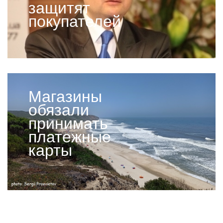
защитят
покупателей
Магазины
обязали
принимать
платежные
карты