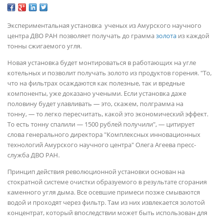
Экспериментальная установка ученых из Амурского научного
центра ДВО РАН позволяет получать до грамма
золота
из каждой
тонны сжигаемого угля.
Новая установка будет монтироваться в работающих на угле
котельных и позволит получать золото из продуктов горения. "То,
что на фильтрах осаждаются как полезные, так и вредные
компоненты, уже доказано учеными. Если установка даже
половину будет улавливать — это, скажем, полграмма на
тонну, — то легко пересчитать, какой это экономический эффект.
То есть тонну спалили — 1500 рублей получили", — цитирует
слова генерального директора "Комплексных инновационных
технологий Амурского научного центра" Олега Агеева пресс-
служба ДВО РАН.
Принцип действия революционной установки основан на
стократной системе очистки образуемого в результате сгорания
каменного угля дыма. Все осевшие примеси позже смываются
водой и проходят через фильтр. Там из них извлекается золотой
концентрат, который впоследствии может быть использован для