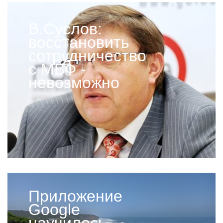
В.Суслов:
восстановить
сотрудничество
с МВФ -
невозможно
Приложение
Google
научилось