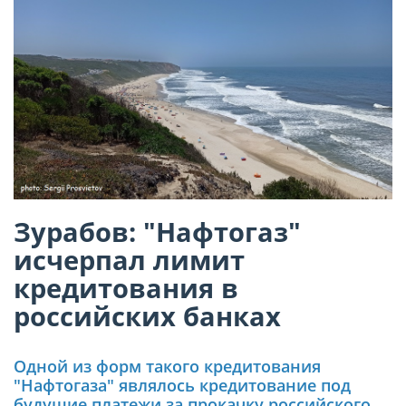
Зурабов: "Нафтогаз"
исчерпал лимит
кредитования в
российских банках
Одной из форм такого кредитования
"Нафтогаза" являлось кредитование под
будущие платежи за прокачку российского