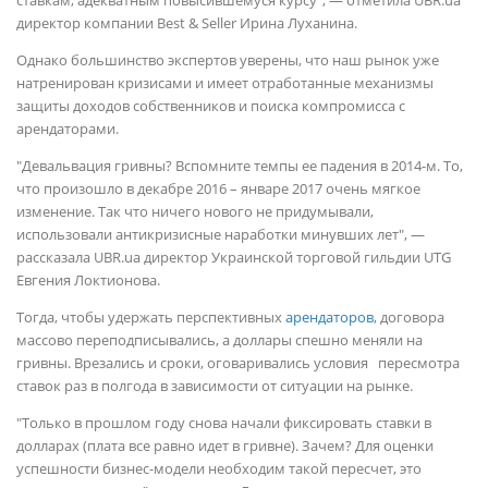
ставкам, адекватным повысившемуся курсу", — отметила UBR.ua
директор компании Best & Seller Ирина Луханина.
Однако большинство экспертов уверены, что наш рынок уже
натренирован кризисами и имеет отработанные механизмы
защиты доходов собственников и поиска компромисса с
арендаторами.
"Девальвация гривны? Вспомните темпы ее падения в 2014-м. То,
что произошло в декабре 2016 – январе 2017 очень мягкое
изменение. Так что ничего нового не придумывали,
использовали антикризисные наработки минувших лет", —
рассказала UBR.ua директор Украинской торговой гильдии UTG
Евгения Локтионова.
Тогда, чтобы удержать перспективных
арендаторов
, договора
массово переподписывались, а доллары спешно меняли на
гривны. Врезались и сроки, оговаривались условия пересмотра
ставок раз в полгода в зависимости от ситуации на рынке.
"Только в прошлом году снова начали фиксировать ставки в
долларах (плата все равно идет в гривне). Зачем? Для оценки
успешности бизнес-модели необходим такой пересчет, это