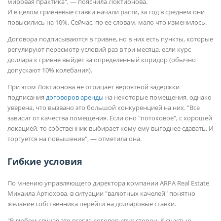
мировая практика", — пояснила Локтионова.
И в целом гривневые ставки начали расти, за год в среднем они
повысились на 10%. Сейчас, по ее словам, мало что изменилось.
Договора подписываются в гривне, но в них есть пункты, которые
регулируют пересмотр условий раз в три месяца, если курс
доллара к гривне выйдет за определенный коридор (обычно
допускают 10% колебания).
При этом Локтионова не отрицает вероятной задержки
подписания
договоров аренды
на некоторые помещения, однако
уверена, что вызвано это большой конкуренцией на них. "Все
зависит от качества помещения. Если оно "потоковое", с хорошей
локацией, то собственник выбирает кому ему выгоднее сдавать. И
торгуется на повышение", — отметила она.
Гибкие условия
По мнению управляющего директора компании ARPA Real Estate
Михаила Артюхова, в ситуации "валютных качелей" понятно
желание собственника перейти на долларовые ставки.
"В любом случае это всегда договор двух сторон. К счастью,