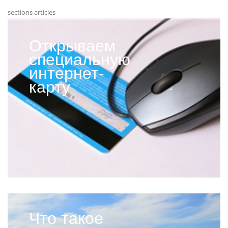
sections articles
Открываем
специальную
интернет-
карту
Что такое