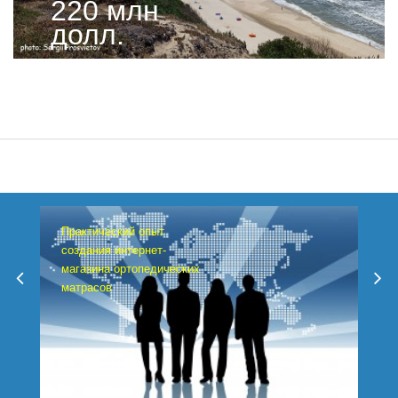
220 млн
долл.
Практический опыт
создания интернет-
магазина ортопедических
матрасов