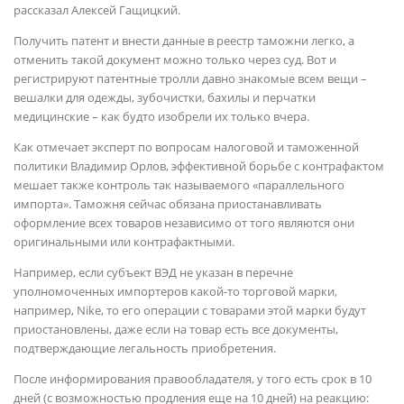
рассказал Алексей Гащицкий.
Получить патент и внести данные в реестр таможни легко, а
отменить такой документ можно только через суд. Вот и
регистрируют патентные тролли давно знакомые всем вещи –
вешалки для одежды, зубочистки, бахилы и перчатки
медицинские – как будто изобрели их только вчера.
Как отмечает эксперт по вопросам налоговой и таможенной
политики Владимир Орлов, эффективной борьбе с контрафактом
мешает также контроль так называемого «параллельного
импорта». Таможня сейчас обязана приостанавливать
оформление всех товаров независимо от того являются они
оригинальными или контрафактными.
Например, если субъект ВЭД не указан в перечне
уполномоченных импортеров какой-то торговой марки,
например, Nike, то его операции с товарами этой марки будут
приостановлены, даже если на товар есть все документы,
подтверждающие легальность приобретения.
После информирования правообладателя, у того есть срок в 10
дней (с возможностью продления еще на 10 дней) на реакцию: