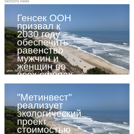
sections news
Генсек ООН
призвал к
2030 году
обеспечить
равенство
мужчин и
женщин во
всех сферах
жизни
"Метинвест"
реализует
экологический
проект
стоимостью