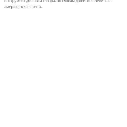
инструмент доставки товара, по словам Джейсона Левитта, –
американская почта.