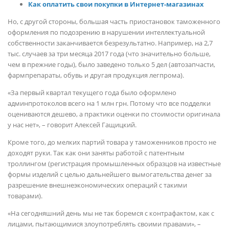
Как оплатить свои покупки в Интернет-магазинах
Но, с другой стороны, большая часть приостановок таможенного
оформления по подозрению в нарушении интеллектуальной
собственности заканчивается безрезультатно. Например, на 2,7
тыс. случаев за три месяца 2017 года (что значительно больше,
чем в прежние годы), было заведено только 5 дел (автозапчасти,
фармпрепараты, обувь и другая продукция легпрома).
«За первый квартал текущего года было оформлено
админпротоколов всего на 1 млн грн. Потому что все подделки
оцениваются дешево, а практики оценки по стоимости оригинала
у нас нет», – говорит Алексей Гащицкий.
Кроме того, до мелких партий товара у таможенников просто не
доходят руки. Так как они заняты работой с патентным
троллингом (регистрация промышленных образцов на известные
формы изделий с целью дальнейшего вымогательства денег за
разрешение внешнеэкономических операций с такими
товарами).
«На сегодняшний день мы не так боремся с контрафактом, как с
лицами, пытающимися злоупотреблять своими правами», –