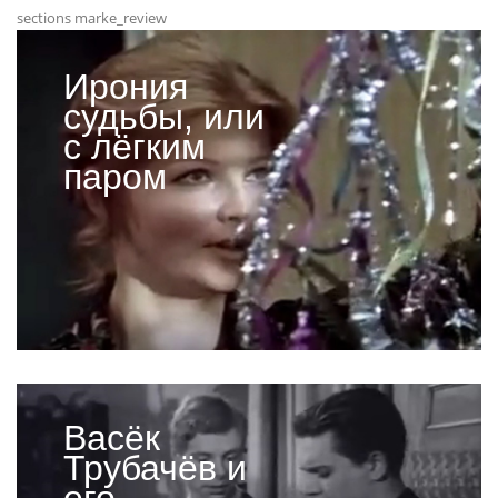
sections marke_review
Ирония
судьбы, или
с лёгким
паром
Васёк
Трубачёв и
его