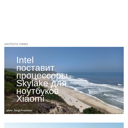
sections news
Intel
поставит
процессоры
Skylake для
ноутбуков
Xiaomi