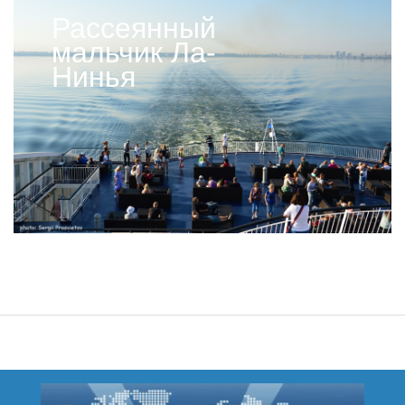
Рассеянный
мальчик Ла-
Нинья