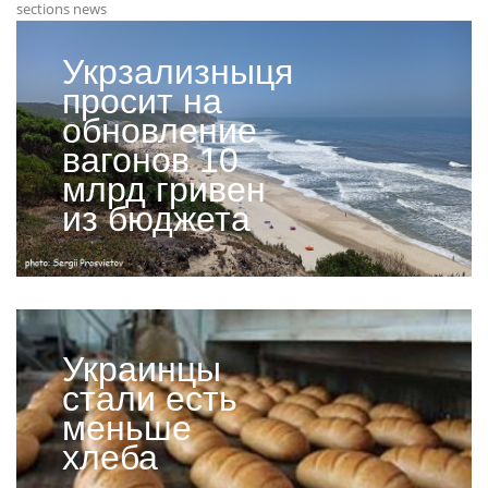
sections news
Укрзализныця
просит на
обновление
вагонов 10
млрд гривен
из бюджета
Украинцы
стали есть
меньше
хлеба